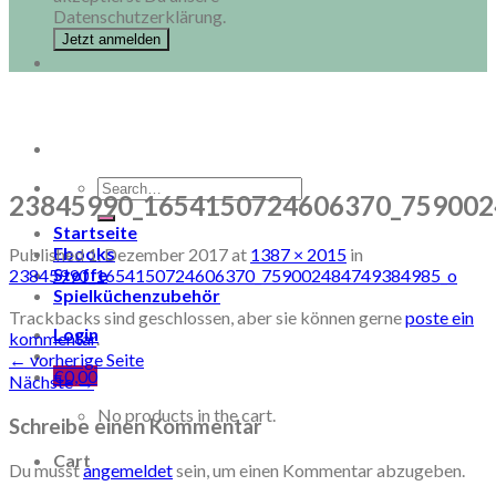
Datenschutzerklärung.
Search
23845990_1654150724606370_759002
for:
Startseite
Ebooks
Published
1. Dezember 2017
at
1387 × 2015
in
Stoffe
23845990_1654150724606370_759002484749384985_o
Spielküchenzubehör
Trackbacks sind geschlossen, aber sie können gerne
poste ein
Login
kommentar
.
←
vorherige Seite
€
0,00
Nächste
→
No products in the cart.
Schreibe einen Kommentar
Cart
Du musst
angemeldet
sein, um einen Kommentar abzugeben.