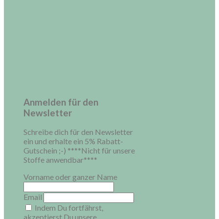
Anmelden für den
Newsletter
Schreibe dich für den Newsletter
ein und erhalte ein 5% Rabatt-
Gutschein ;-) ****Nicht für unsere
Stoffe anwendbar****
Vorname oder ganzer Name
Email
Indem Du fortfährst,
akzeptierst Du unsere