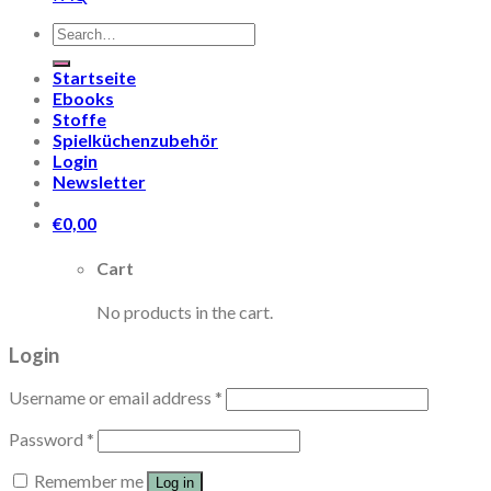
Search
for:
Startseite
Ebooks
Stoffe
Spielküchenzubehör
Login
Newsletter
€
0,00
Cart
No products in the cart.
Login
Username or email address
*
Password
*
Remember me
Log in