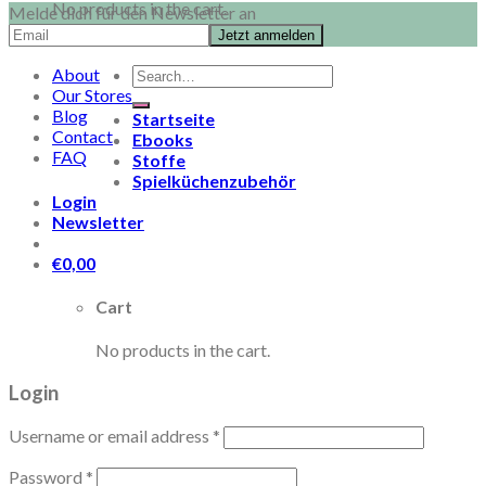
No products in the cart.
Melde dich für den Newsletter an
Search
About
for:
Our Stores
Blog
Startseite
Contact
Ebooks
FAQ
Stoffe
Spielküchenzubehör
Login
Newsletter
€
0,00
Cart
No products in the cart.
Login
Username or email address
*
Password
*