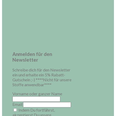
Anmelden für den
Newsletter
Schreibe dich für den Newsletter
ein und erhalte ein 5% Rabatt-
Gutschein ;-) ****Nicht für unsere
Stoffe anwendbar****
Vorname oder ganzer Name
Email
Indem Du fortfährst,
akzeptierst Du unsere