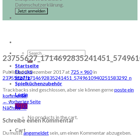
Datenschutzerklärung.
Search
23755627_1714692835241451_574961
for:
Startseite
Ebooks
Published
1. Dezember 2017
at
725 × 960
in
Stoffe
23755627_1714692835241451_5749610940251583292_n
Spielküchenzubehör
Trackbacks sind geschlossen, aber sie können gerne
poste ein
Login
kommentar
.
←
vorherige Seite
€
0,00
Nächste
→
No products in the cart.
Schreibe einen Kommentar
Cart
Du musst
angemeldet
sein, um einen Kommentar abzugeben.