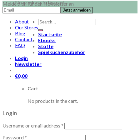
No products in the cart.
Melde dich für den Newsletter an
Search
About
for:
Our Stores
Blog
Startseite
Contact
Ebooks
FAQ
Stoffe
Spielküchenzubehör
Login
Newsletter
€
0,00
Cart
No products in the cart.
Login
Username or email address
*
Password
*