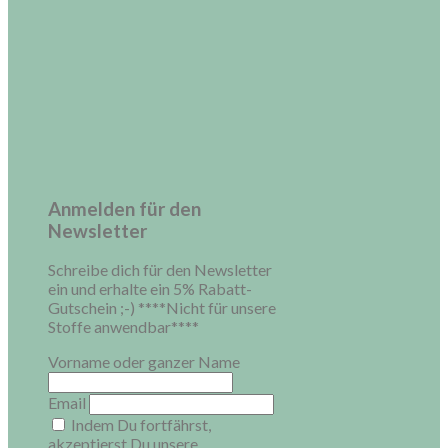
Anmelden für den
Newsletter
Schreibe dich für den Newsletter
ein und erhalte ein 5% Rabatt-
Gutschein ;-) ****Nicht für unsere
Stoffe anwendbar****
Vorname oder ganzer Name
Email
Indem Du fortfährst,
akzeptierst Du unsere