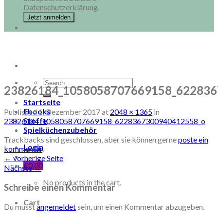
Datenschutzerklärung.
Search
23826184_1058058707669158_622836
for:
Startseite
Ebooks
Published
1. Dezember 2017
at
2048 × 1365
in
Stoffe
23826184_1058058707669158_6228367300940412558_o
Spielküchenzubehör
Trackbacks sind geschlossen, aber sie können gerne
poste ein
Login
kommentar
.
←
vorherige Seite
€
0,00
Nächste
→
No products in the cart.
Schreibe einen Kommentar
Cart
Du musst
angemeldet
sein, um einen Kommentar abzugeben.