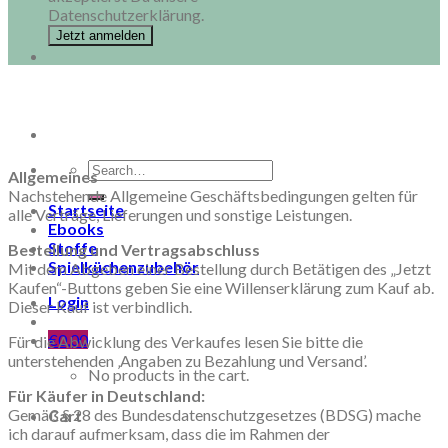
Datenschutzerklärung.
Search
Allgemeines
for:
Nachstehende Allgemeine Geschäftsbedingungen gelten für
Startseite
alle Verträge, Lieferungen und sonstige Leistungen.
Ebooks
Stoffe
Bestellung und Vertragsabschluss
Spielküchenzubehör
Mit dem Abgeben einer Bestellung durch Betätigen des „Jetzt
Kaufen“-Buttons geben Sie eine Willenserklärung zum Kauf ab.
Login
Dieser Kauf ist verbindlich.
€
0,00
Für die Abwicklung des Verkaufes lesen Sie bitte die
unterstehenden ‚Angaben zu Bezahlung und Versand’.
No products in the cart.
Für Käufer in Deutschland:
Gemäß § 28 des Bundesdatenschutzgesetzes (BDSG) mache
Cart
ich darauf aufmerksam, dass die im Rahmen der