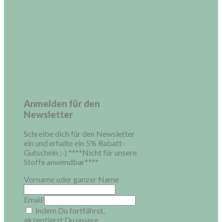
Anmelden für den
Newsletter
Schreibe dich für den Newsletter
ein und erhalte ein 5% Rabatt-
Gutschein ;-) ****Nicht für unsere
Stoffe anwendbar****
Vorname oder ganzer Name
Email
Indem Du fortfährst,
akzeptierst Du unsere