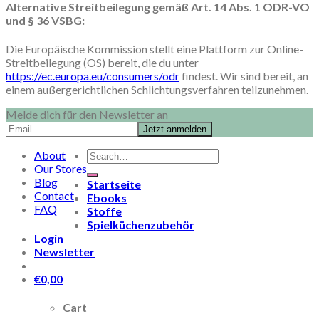
Alternative Streitbeilegung gemäß Art. 14 Abs. 1 ODR-VO
und § 36 VSBG:
Die Europäische Kommission stellt eine Plattform zur Online-
Streitbeilegung (OS) bereit, die du unter
https://ec.europa.eu/consumers/odr
findest. Wir sind bereit, an
einem außergerichtlichen Schlichtungsverfahren teilzunehmen.
Melde dich für den Newsletter an
Search
About
for:
Our Stores
Blog
Startseite
Contact
Ebooks
FAQ
Stoffe
Spielküchenzubehör
Login
Newsletter
€
0,00
Cart