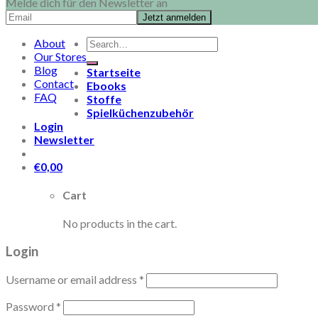
Melde dich für den Newsletter an
Search
About
for:
Our Stores
Blog
Startseite
Contact
Ebooks
FAQ
Stoffe
Spielküchenzubehör
Login
Newsletter
€
0,00
Cart
No products in the cart.
Login
Username or email address
*
Password
*