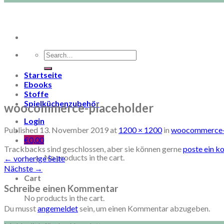
Search
for:
Startseite
Ebooks
Stoffe
Spielküchenzubehör
woocommerce-placeholder
Login
Published
13. November 2019
at
1200 × 1200
in
woocommerce-
€
0,00
Trackbacks sind geschlossen, aber sie können gerne
poste ein 
No products in the cart.
←
vorherige Seite
Nächste
→
Cart
Schreibe einen Kommentar
No products in the cart.
Du musst
angemeldet
sein, um einen Kommentar abzugeben.