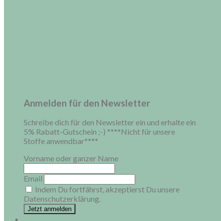
Anmelden für den Newsletter
Schreibe dich für den Newsletter ein und erhalte ein
5% Rabatt-Gutschein ;-) ****Nicht für unsere
Stoffe anwendbar****
Vorname oder ganzer Name
Email
Indem Du fortfährst, akzeptierst Du unsere
Datenschutzerklärung.