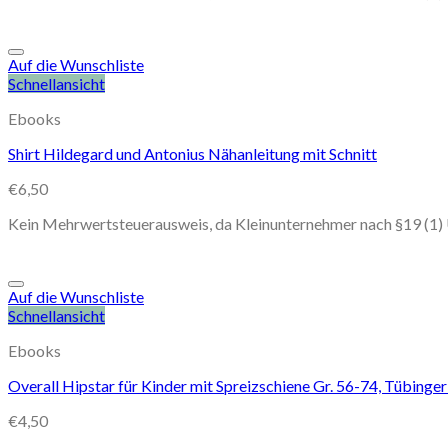
Auf die Wunschliste
Schnellansicht
Ebooks
Shirt Hildegard und Antonius Nähanleitung mit Schnitt
€
6,50
Kein Mehrwertsteuerausweis, da Kleinunternehmer nach §19 (1)
Auf die Wunschliste
Schnellansicht
Ebooks
Overall Hipstar für Kinder mit Spreizschiene Gr. 56-74, Tübing
€
4,50