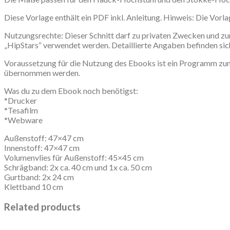
Diese Vorlage enthält ein PDF inkl. Anleitung. Hinweis: Die Vorlag
Nutzungsrechte: Dieser Schnitt darf zu privaten Zwecken und zu
„HipStars“ verwendet werden. Detaillierte Angaben befinden s
Voraussetzung für die Nutzung des Ebooks ist ein Programm zum 
übernommen werden.
Was du zu dem Ebook noch benötigst:
*Drucker
*Tesafilm
*Webware
Außenstoff: 47×47 cm
Innenstoff: 47×47 cm
Volumenvlies für Außenstoff: 45×45 cm
Schrägband: 2x ca. 40 cm und 1x ca. 50 cm
Gurtband: 2x 24 cm
Klettband 10 cm
Related products