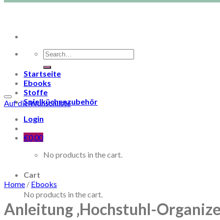
Search
for:
Startseite
Ebooks
Stoffe
Spielküchenzubehör
Auf die Wunschliste
Login
€
0,00
No products in the cart.
Cart
Home
/
Ebooks
No products in the cart.
Anleitung ‚Hochstuhl-Organizer