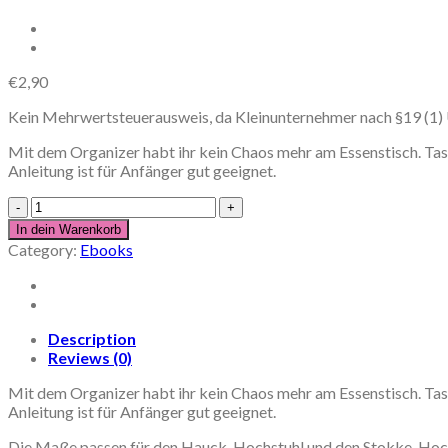
€
2,90
Kein Mehrwertsteuerausweis, da Kleinunternehmer nach §19 (1)
Mit dem Organizer habt ihr kein Chaos mehr am Essenstisch. Tasc
Anleitung ist für Anfänger gut geeignet.
Anleitung
'Hochstuhl-
In dein Warenkorb
Organizer
Category:
Ebooks
für
die
gängigsten
Modelle,
Nähanleitung'
Description
quantity
Reviews (0)
Mit dem Organizer habt ihr kein Chaos mehr am Essenstisch. Tasc
Anleitung ist für Anfänger gut geeignet.
Die Maße passen für den Hauck-Hochstuhl und den Stokke-Hoc