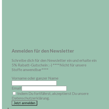
Anmelden für den Newsletter
Schreibe dich für den Newsletter ein und erhalte ein
5% Rabatt-Gutschein ;-) ****Nicht für unsere
Stoffe anwendbar****
Vorname oder ganzer Name
Email
Indem Du fortfährst, akzeptierst Du unsere
Datenschutzerklärung.