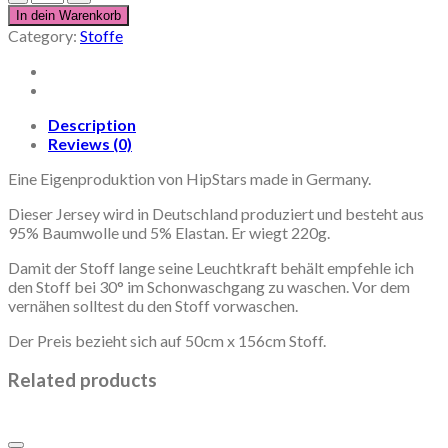
Rock
In dein Warenkorb
the
Category:
Stoffe
Galaxy
50cm
x
VB
quantity
Description
Reviews (0)
Eine Eigenproduktion von HipStars made in Germany.
Dieser Jersey wird in Deutschland produziert und besteht aus
95% Baumwolle und 5% Elastan. Er wiegt 220g.
Damit der Stoff lange seine Leuchtkraft behält empfehle ich
den Stoff bei 30° im Schonwaschgang zu waschen. Vor dem
vernähen solltest du den Stoff vorwaschen.
Der Preis bezieht sich auf 50cm x 156cm Stoff.
Related products