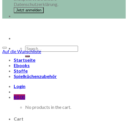
Datenschutzerklärung.
Search
Auf die Wunschliste
for:
Startseite
Ebooks
Stoffe
Spielküchenzubehör
Login
€
0,00
No products in the cart.
Cart