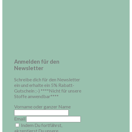
Anmelden für den
Newsletter
Schreibe dich für den Newsletter
ein und erhalte ein 5% Rabatt-
Gutschein ;-) ****Nicht für unsere
Stoffe anwendbar****
Vorname oder ganzer Name
Email
Indem Du fortfährst,
akzeptierst Du unsere