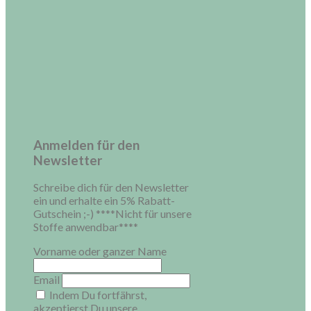
Anmelden für den
Newsletter
Schreibe dich für den Newsletter
ein und erhalte ein 5% Rabatt-
Gutschein ;-) ****Nicht für unsere
Stoffe anwendbar****
Vorname oder ganzer Name
Email
Indem Du fortfährst,
akzeptierst Du unsere