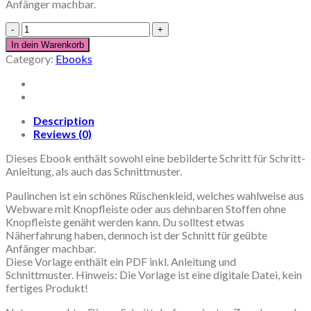
Anfänger machbar.
Ebook
Kleid
In dein Warenkorb
Paulinchen
Category:
Ebooks
Rüschenkleid
Größe
80-
140
quantity
Description
Reviews (0)
Dieses Ebook enthält sowohl eine bebilderte Schritt für Schritt-
Anleitung, als auch das Schnittmuster.
Paulinchen ist ein schönes Rüschenkleid, welches wahlweise aus
Webware mit Knopfleiste oder aus dehnbaren Stoffen ohne
Knopfleiste genäht werden kann. Du solltest etwas
Näherfahrung haben, dennoch ist der Schnitt für geübte
Anfänger machbar.
Diese Vorlage enthält ein PDF inkl. Anleitung und
Schnittmuster. Hinweis: Die Vorlage ist eine digitale Datei, kein
fertiges Produkt!