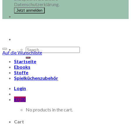
Datenschutzerklärung.
Search
Auf die Wunschliste
for:
Startseite
Ebooks
Stoffe
Spielküchenzubehör
Login
€
0,00
No products in the cart.
Cart