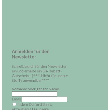
Anmelden für den
Newsletter
Schreibe dich für den Newsletter
ein und erhalte ein 5% Rabatt-
Gutschein ;-) ****Nicht für unsere
Stoffe anwendbar****
Vorname oder ganzer Name
Email
Indem Du fortfährst,
akzeptierst Du unsere