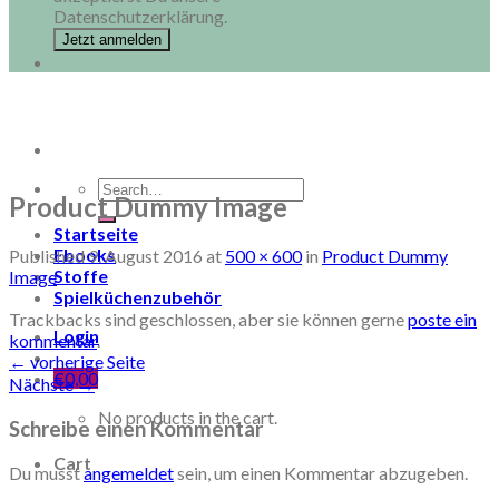
Datenschutzerklärung.
Search
Product Dummy Image
for:
Startseite
Ebooks
Published
9. August 2016
at
500 × 600
in
Product Dummy
Stoffe
Image
Spielküchenzubehör
Trackbacks sind geschlossen, aber sie können gerne
poste ein
Login
kommentar
.
←
vorherige Seite
€
0,00
Nächste
→
No products in the cart.
Schreibe einen Kommentar
Cart
Du musst
angemeldet
sein, um einen Kommentar abzugeben.