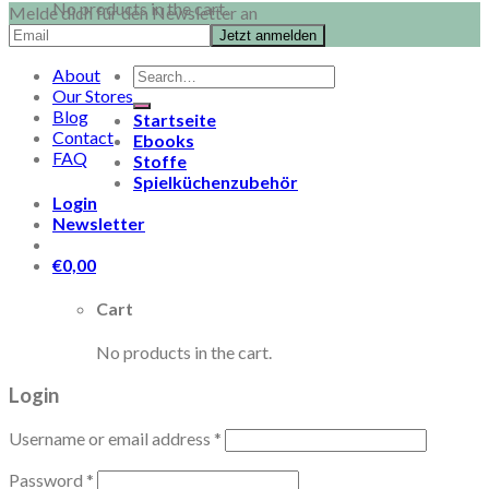
No products in the cart.
Melde dich für den Newsletter an
Search
About
for:
Our Stores
Blog
Startseite
Contact
Ebooks
FAQ
Stoffe
Spielküchenzubehör
Login
Newsletter
€
0,00
Cart
No products in the cart.
Login
Username or email address
*
Password
*