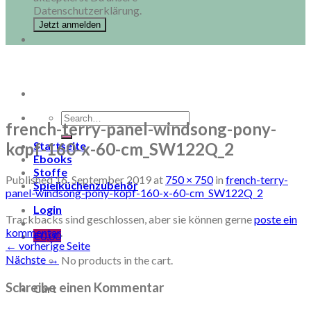
Datenschutzerklärung.
Search
french-terry-panel-windsong-pony-
for:
kopf-160-x-60-cm_SW122Q_2
Startseite
Ebooks
Stoffe
Published
16. September 2019
at
750 × 750
in
french-terry-
Spielküchenzubehör
panel-windsong-pony-kopf-160-x-60-cm_SW122Q_2
Login
Trackbacks sind geschlossen, aber sie können gerne
poste ein
kommentar
.
€
0,00
←
vorherige Seite
Nächste
→
No products in the cart.
Schreibe einen Kommentar
Cart