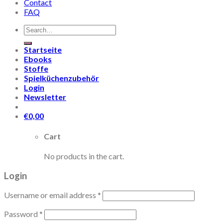
Contact
FAQ
Search
for:
Startseite
Ebooks
Stoffe
Spielküchenzubehör
Login
Newsletter
€
0,00
Cart
No products in the cart.
Login
Username or email address
*
Password
*