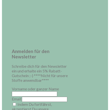
Anmelden für den
Newsletter
Schreibe dich für den Newsletter
ein und erhalte ein 5% Rabatt-
Gutschein ;-) ****Nicht für unsere
Stoffe anwendbar****
Vorname oder ganzer Name
Email
Indem Du fortfährst,
akzeptierst Du unsere