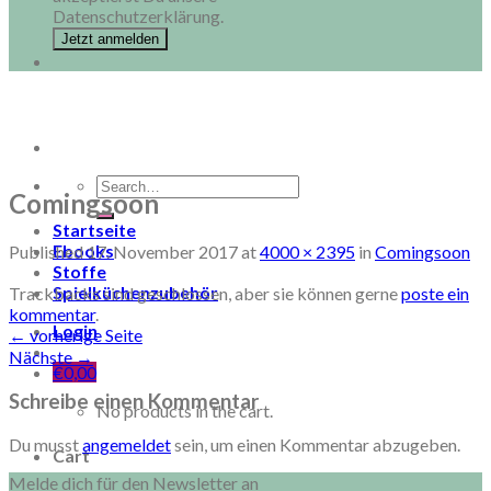
Datenschutzerklärung.
Search
Comingsoon
for:
Startseite
Ebooks
Published
17. November 2017
at
4000 × 2395
in
Comingsoon
Stoffe
Spielküchenzubehör
Trackbacks sind geschlossen, aber sie können gerne
poste ein
kommentar
.
Login
←
vorherige Seite
Nächste
→
€
0,00
Schreibe einen Kommentar
No products in the cart.
Du musst
angemeldet
sein, um einen Kommentar abzugeben.
Cart
Melde dich für den Newsletter an