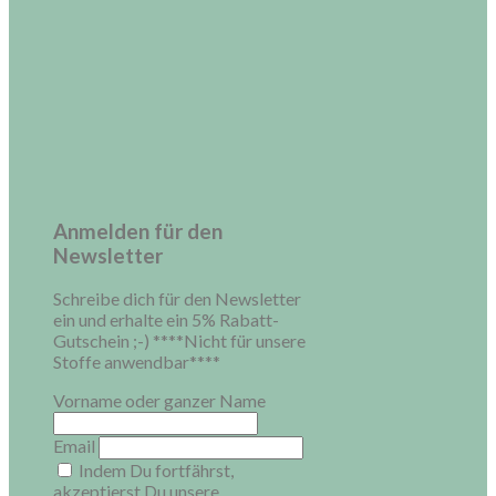
Anmelden für den
Newsletter
Schreibe dich für den Newsletter
ein und erhalte ein 5% Rabatt-
Gutschein ;-) ****Nicht für unsere
Stoffe anwendbar****
Vorname oder ganzer Name
Email
Indem Du fortfährst,
akzeptierst Du unsere