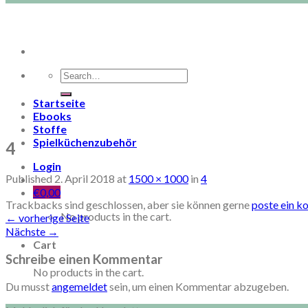
Search
for:
Startseite
Ebooks
Stoffe
Spielküchenzubehör
4
Login
Published
2. April 2018
at
1500 × 1000
in
4
€
0,00
Trackbacks sind geschlossen, aber sie können gerne
poste ein 
No products in the cart.
←
vorherige Seite
Nächste
→
Cart
Schreibe einen Kommentar
No products in the cart.
Du musst
angemeldet
sein, um einen Kommentar abzugeben.