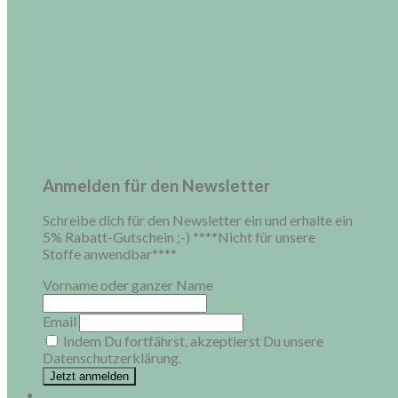
Anmelden für den Newsletter
Schreibe dich für den Newsletter ein und erhalte ein
5% Rabatt-Gutschein ;-) ****Nicht für unsere
Stoffe anwendbar****
Vorname oder ganzer Name
Email
Indem Du fortfährst, akzeptierst Du unsere
Datenschutzerklärung.