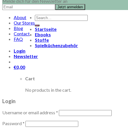
Melde dich für den Newsletter an
Search
About
for:
Our Stores
Blog
Startseite
Contact
Ebooks
FAQ
Stoffe
Spielküchenzubehör
Login
Newsletter
€
0,00
Cart
No products in the cart.
Login
Username or email address
*
Password
*