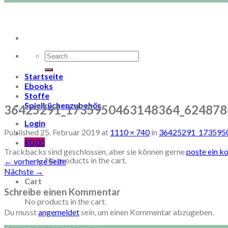
Search
for:
Startseite
Ebooks
Stoffe
Spielküchenzubehör
36425291_1735950463148364_624878
Login
Published
25. Februar 2019
at
1110 × 740
in
36425291_173595
€
0,00
Trackbacks sind geschlossen, aber sie können gerne
poste ein 
No products in the cart.
←
vorherige Seite
Nächste
→
Cart
Schreibe einen Kommentar
No products in the cart.
Du musst
angemeldet
sein, um einen Kommentar abzugeben.