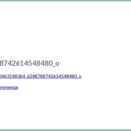
8742614548480_o
0463148364_6248788742614548480_o
kommentar
.