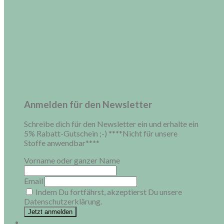
Anmelden für den Newsletter
Schreibe dich für den Newsletter ein und erhalte ein
5% Rabatt-Gutschein ;-) ****Nicht für unsere
Stoffe anwendbar****
Vorname oder ganzer Name
Email
Indem Du fortfährst, akzeptierst Du unsere
Datenschutzerklärung.