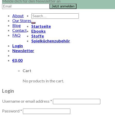
Melde dich für den Newsletter an
Search
About
for:
Our Stores
Blog
Startseite
Contact
Ebooks
FAQ
Stoffe
Spielküchenzubehör
Login
Newsletter
€
0,00
Cart
No products in the cart.
Login
Username or email address
*
Password
*