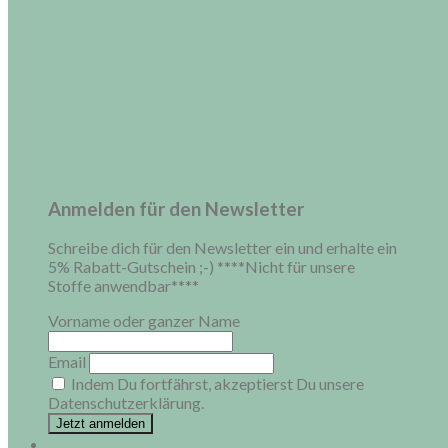
Anmelden für den Newsletter
Schreibe dich für den Newsletter ein und erhalte ein
5% Rabatt-Gutschein ;-) ****Nicht für unsere
Stoffe anwendbar****
Vorname oder ganzer Name
Email
Indem Du fortfährst, akzeptierst Du unsere
Datenschutzerklärung.