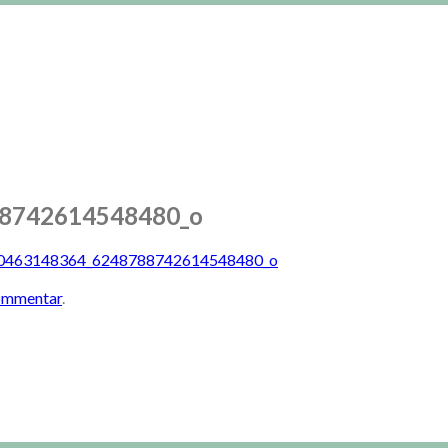
8742614548480_o
0463148364_6248788742614548480_o
kommentar
.