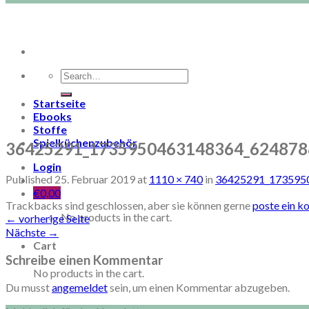
Search
for:
Startseite
Ebooks
Stoffe
Spielküchenzubehör
36425291_1735950463148364_624878
Login
Published
25. Februar 2019
at
1110 × 740
in
36425291_173595
€
0,00
Trackbacks sind geschlossen, aber sie können gerne
poste ein 
No products in the cart.
←
vorherige Seite
Nächste
→
Cart
Schreibe einen Kommentar
No products in the cart.
Du musst
angemeldet
sein, um einen Kommentar abzugeben.