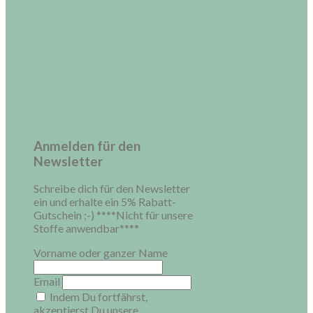
Anmelden für den
Newsletter
Schreibe dich für den Newsletter
ein und erhalte ein 5% Rabatt-
Gutschein ;-) ****Nicht für unsere
Stoffe anwendbar****
Vorname oder ganzer Name
Email
Indem Du fortfährst,
akzeptierst Du unsere