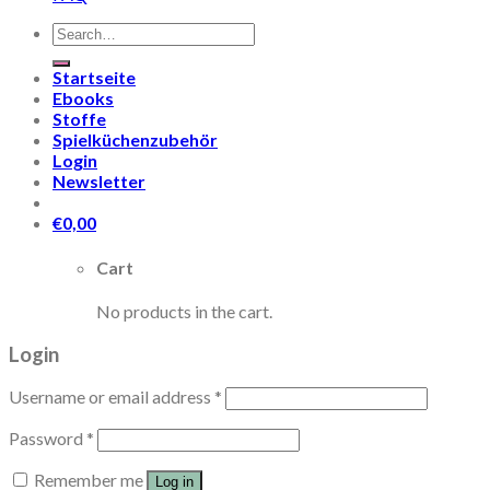
Search
for:
Startseite
Ebooks
Stoffe
Spielküchenzubehör
Login
Newsletter
€
0,00
Cart
No products in the cart.
Login
Username or email address
*
Password
*
Remember me
Log in