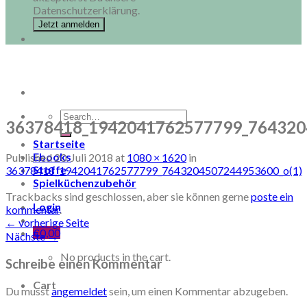
Datenschutzerklärung.
Search
36378418_1942041762577799_764320
for:
Startseite
Ebooks
Published
20. Juli 2018
at
1080 × 1620
in
Stoffe
36378418_1942041762577799_7643204507244953600_o(1)
Spielküchenzubehör
Trackbacks sind geschlossen, aber sie können gerne
poste ein
Login
kommentar
.
←
vorherige Seite
€
0,00
Nächste
→
No products in the cart.
Schreibe einen Kommentar
Cart
Du musst
angemeldet
sein, um einen Kommentar abzugeben.