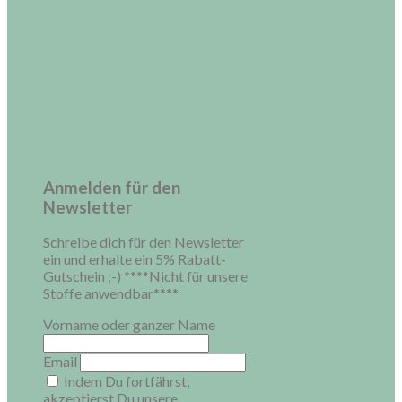
Anmelden für den
Newsletter
Schreibe dich für den Newsletter
ein und erhalte ein 5% Rabatt-
Gutschein ;-) ****Nicht für unsere
Stoffe anwendbar****
Vorname oder ganzer Name
Email
Indem Du fortfährst,
akzeptierst Du unsere