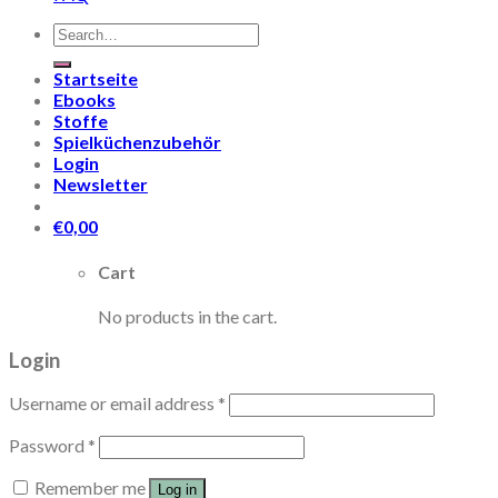
Search
for:
Startseite
Ebooks
Stoffe
Spielküchenzubehör
Login
Newsletter
€
0,00
Cart
No products in the cart.
Login
Username or email address
*
Password
*
Remember me
Log in