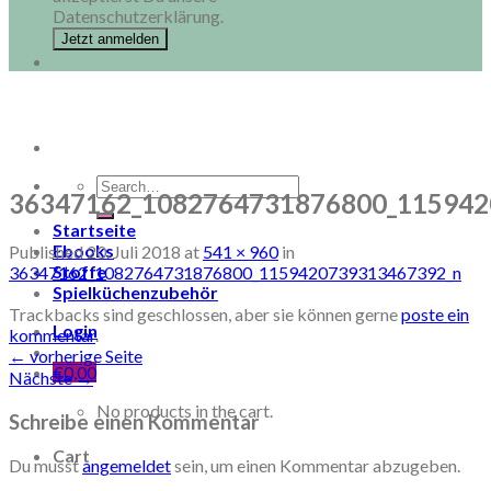
Datenschutzerklärung.
Search
36347162_1082764731876800_115942
for:
Startseite
Ebooks
Published
20. Juli 2018
at
541 × 960
in
Stoffe
36347162_1082764731876800_1159420739313467392_n
Spielküchenzubehör
Trackbacks sind geschlossen, aber sie können gerne
poste ein
Login
kommentar
.
←
vorherige Seite
€
0,00
Nächste
→
No products in the cart.
Schreibe einen Kommentar
Cart
Du musst
angemeldet
sein, um einen Kommentar abzugeben.