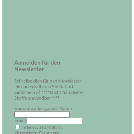
Anmelden für den
Newsletter
Schreibe dich für den Newsletter
ein und erhalte ein 5% Rabatt-
Gutschein ;-) ****Nicht für unsere
Stoffe anwendbar****
Vorname oder ganzer Name
Email
Indem Du fortfährst,
akzeptierst Du unsere