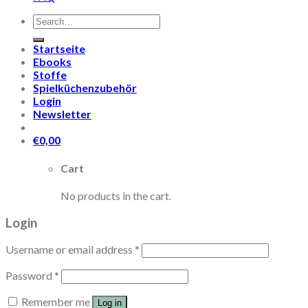
Search
for:
Startseite
Ebooks
Stoffe
Spielküchenzubehör
Login
Newsletter
€
0,00
Cart
No products in the cart.
Login
Username or email address
*
Password
*
Remember me
Log in