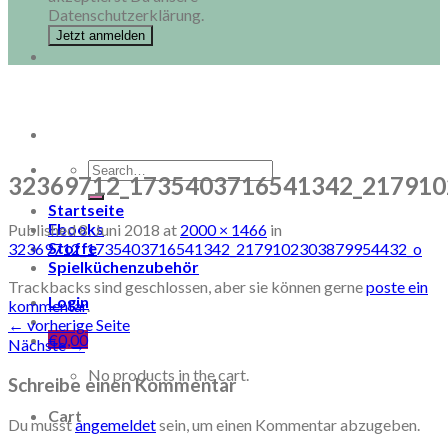
Datenschutzerklärung.
Search
32369712_1735403716541342_217910
for:
Startseite
Ebooks
Published
8. Juni 2018
at
2000 × 1466
in
Stoffe
32369712_1735403716541342_2179102303879954432_o
Spielküchenzubehör
Trackbacks sind geschlossen, aber sie können gerne
poste ein
Login
kommentar
.
←
vorherige Seite
€
0,00
Nächste
→
No products in the cart.
Schreibe einen Kommentar
Cart
Du musst
angemeldet
sein, um einen Kommentar abzugeben.