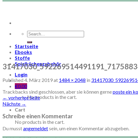
Search
for:
Startseite
Ebooks
Stoffe
Spielküchenzubehör
31417030_592269514491191_7175883
Login
Published
4. März 2019
at
1484 × 2048
in
31417030_59226951
€
0,00
Trackbacks sind geschlossen, aber sie können gerne
poste ein 
No products in the cart.
←
vorherige Seite
Nächste
→
Cart
Schreibe einen Kommentar
No products in the cart.
Du musst
angemeldet
sein, um einen Kommentar abzugeben.