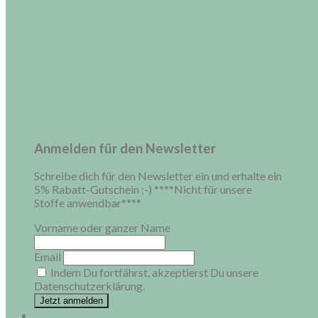
Anmelden für den Newsletter
Schreibe dich für den Newsletter ein und erhalte ein
5% Rabatt-Gutschein ;-) ****Nicht für unsere
Stoffe anwendbar****
Vorname oder ganzer Name
Email
Indem Du fortfährst, akzeptierst Du unsere
Datenschutzerklärung.