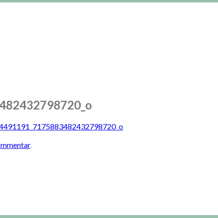
482432798720_o
4491191_7175883482432798720_o
kommentar
.