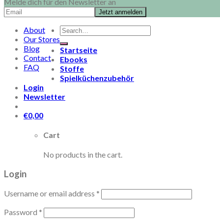
Melde dich für den Newsletter an
Search
About
for:
Our Stores
Blog
Startseite
Contact
Ebooks
FAQ
Stoffe
Spielküchenzubehör
Login
Newsletter
€
0,00
Cart
No products in the cart.
Login
Username or email address
*
Password
*