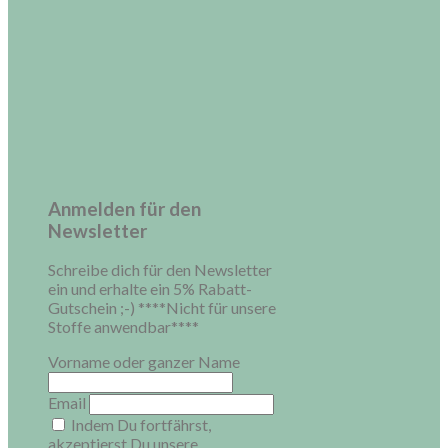
Anmelden für den
Newsletter
Schreibe dich für den Newsletter
ein und erhalte ein 5% Rabatt-
Gutschein ;-) ****Nicht für unsere
Stoffe anwendbar****
Vorname oder ganzer Name
Email
Indem Du fortfährst,
akzeptierst Du unsere