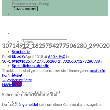
Datenschutzerklärung.
Search
30714912_1625754277506280_299020
for:
Startseite
Ebooks
Published
27. April 2018
at
620 × 960
in
Stoffe
30714912_1625754277506280_2990206070278280988_n
Spielküchenzubehör
Trackbacks sind geschlossen, aber sie können gerne
poste ein
Login
kommentar
.
←
vorherige Seite
€
0,00
Nächste
→
No products in the cart.
Schreibe einen Kommentar
Cart
Du musst
angemeldet
sein, um einen Kommentar abzugeben.