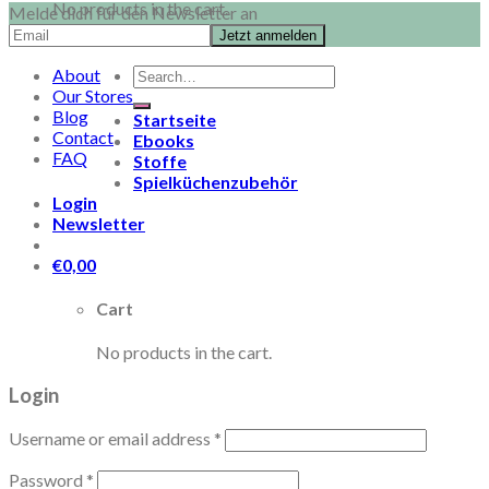
No products in the cart.
Melde dich für den Newsletter an
Search
About
for:
Our Stores
Blog
Startseite
Contact
Ebooks
FAQ
Stoffe
Spielküchenzubehör
Login
Newsletter
€
0,00
Cart
No products in the cart.
Login
Username or email address
*
Password
*