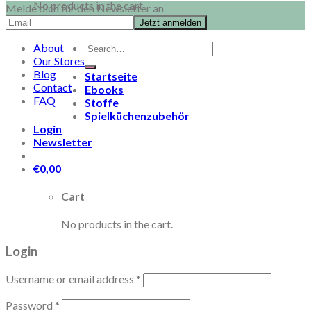
No products in the cart.
Melde dich für den Newsletter an
Search
About
for:
Our Stores
Blog
Startseite
Contact
Ebooks
FAQ
Stoffe
Spielküchenzubehör
Login
Newsletter
€
0,00
Cart
No products in the cart.
Login
Username or email address
*
Password
*