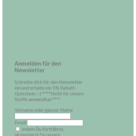
Anmelden für den
Newsletter
Schreibe dich für den Newsletter
ein und erhalte ein 5% Rabatt-
Gutschein ;-) ****Nicht für unsere
Stoffe anwendbar****
Vorname oder ganzer Name
Email
Indem Du fortfährst,
akzeptierst Du unsere