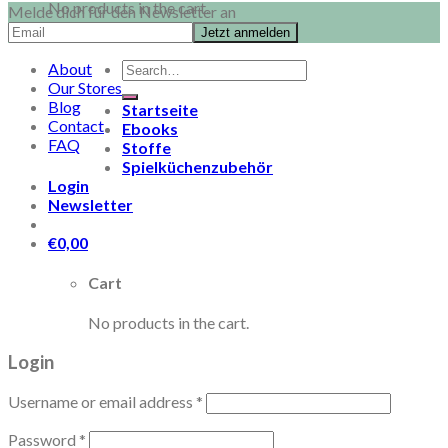
No products in the cart.
Melde dich für den Newsletter an
Search
About
for:
Our Stores
Blog
Startseite
Contact
Ebooks
FAQ
Stoffe
Spielküchenzubehör
Login
Newsletter
€
0,00
Cart
No products in the cart.
Login
Username or email address
*
Password
*