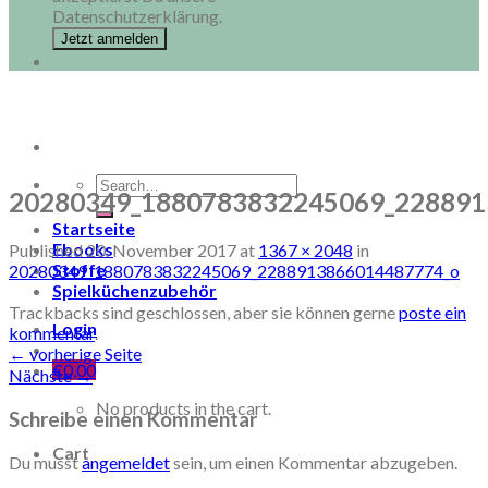
Datenschutzerklärung.
Search
20280349_1880783832245069_228891
for:
Startseite
Ebooks
Published
20. November 2017
at
1367 × 2048
in
Stoffe
20280349_1880783832245069_2288913866014487774_o
Spielküchenzubehör
Trackbacks sind geschlossen, aber sie können gerne
poste ein
Login
kommentar
.
←
vorherige Seite
€
0,00
Nächste
→
No products in the cart.
Schreibe einen Kommentar
Cart
Du musst
angemeldet
sein, um einen Kommentar abzugeben.