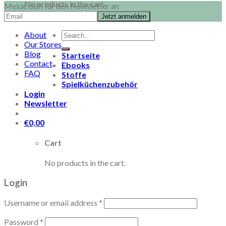
No products in the cart.
Melde dich für den Newsletter an
Search
About
for:
Our Stores
Blog
Startseite
Contact
Ebooks
FAQ
Stoffe
Spielküchenzubehör
Login
Newsletter
€
0,00
Cart
No products in the cart.
Login
Username or email address
*
Password
*