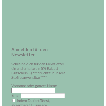
Anmelden für den
Newsletter
Schreibe dich für den Newsletter
ein und erhalte ein 5% Rabatt-
Gutschein ;-) ****Nicht für unsere
Stoffe anwendbar****
Vorname oder ganzer Name
Email
Indem Du fortfährst,
akzeptierst Du unsere