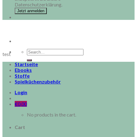
Datenschutzerklärung.
Search
test
for:
Startseite
Ebooks
Stoffe
Spielküchenzubehör
Login
€
0,00
No products in the cart.
Cart