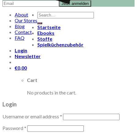
Search
About
for:
Our Stores
Blog
Startseite
Contact
Ebooks
FAQ
Stoffe
Spielküchenzubehör
Login
Newsletter
€
0,00
Cart
No products in the cart.
Login
Username or email address
*
Password
*