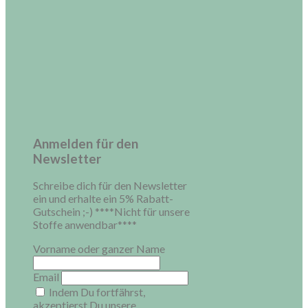
Anmelden für den
Newsletter
Schreibe dich für den Newsletter
ein und erhalte ein 5% Rabatt-
Gutschein ;-) ****Nicht für unsere
Stoffe anwendbar****
Vorname oder ganzer Name
Email
Indem Du fortfährst,
akzeptierst Du unsere