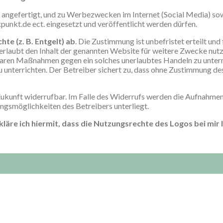
r angefertigt, und zu Werbezwecken im Internet (Social Media) so
kpunkt.de ect. eingesetzt und veröffentlicht werden dürfen.
te (z. B. Entgelt) ab
. Die Zustimmung ist unbefristet erteilt un
unerlaubt den Inhalt der genannten Website für weitere Zwecke nu
tbaren Maßnahmen gegen ein solches unerlaubtes Handeln zu untern
u unterrichten. Der Betreiber sichert zu, dass ohne Zustimmung de
 Zukunft widerrufbar. Im Falle des Widerrufs werden die Aufnahme
ungsmöglichkeiten des Betreibers unterliegt.
läre ich hiermit, dass die Nutzungsrechte des Logos bei mir l