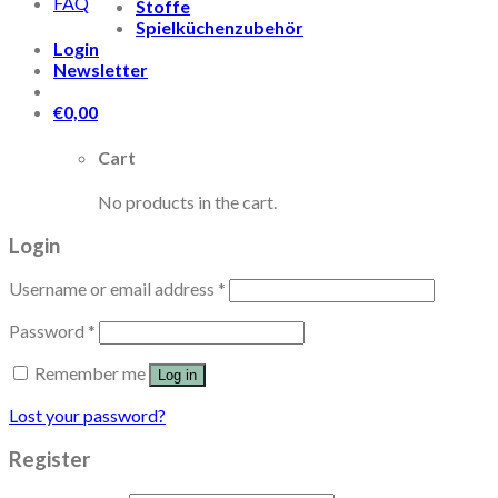
FAQ
Stoffe
Spielküchenzubehör
Login
Newsletter
€
0,00
Cart
No products in the cart.
Login
Username or email address
*
Password
*
Remember me
Log in
Lost your password?
Register