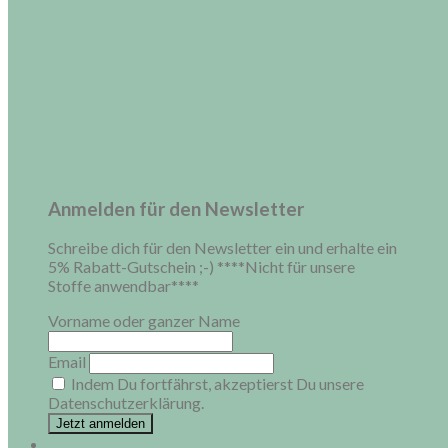
Anmelden für den Newsletter
Schreibe dich für den Newsletter ein und erhalte ein
5% Rabatt-Gutschein ;-) ****Nicht für unsere
Stoffe anwendbar****
Vorname oder ganzer Name
Email
Indem Du fortfährst, akzeptierst Du unsere
Datenschutzerklärung.