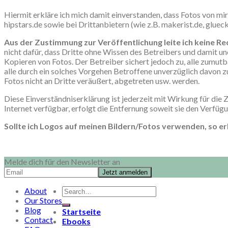
Hiermit erkläre ich mich damit einverstanden, dass Fotos von mi
hipstars.de sowie bei Drittanbietern (wie z.B. makerist.de, gluec
Aus der Zustimmung zur Veröffentlichung leite ich keine Rech
nicht dafür, dass Dritte ohne Wissen des Betreibers und damit 
Kopieren von Fotos. Der Betreiber sichert jedoch zu, alle zumu
alle durch ein solches Vorgehen Betroffene unverzüglich davon z
Fotos nicht an Dritte veräußert, abgetreten usw. werden.
Diese Einverständniserklärung ist jederzeit mit Wirkung für die
Internet verfügbar, erfolgt die Entfernung soweit sie den Verfüg
Sollte ich Logos auf meinen Bildern/Fotos verwenden, so erk
Melde dich für den Newsletter an
Search
About
for:
Our Stores
Blog
Startseite
Contact
Ebooks