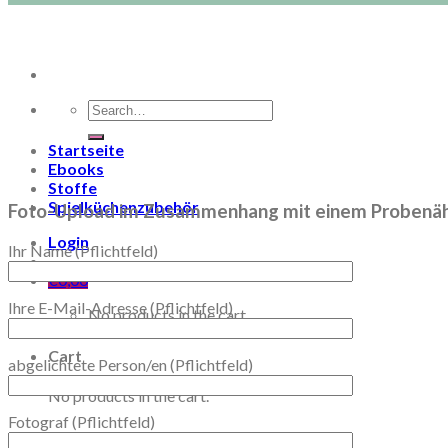
Search
for:
Startseite
Ebooks
Stoffe
Spielküchenzubehör
Foto-Upload im Zusammenhang mit einem Probenä
Login
Ihr Name (Pflichtfeld)
€
0,00
Ihre E-Mail-Adresse (Pflichtfeld)
No products in the cart.
Cart
abgelichtete Person/en (Pflichtfeld)
No products in the cart.
Fotograf (Pflichtfeld)