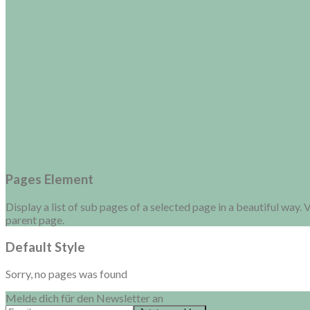
Pages Element
Display a list of sub pages of a selected page in a beautiful way. 
parent page.
Default Style
Sorry, no pages was found
Melde dich für den Newsletter an