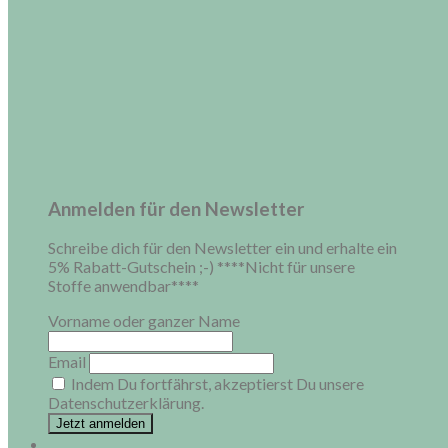
Anmelden für den Newsletter
Schreibe dich für den Newsletter ein und erhalte ein
5% Rabatt-Gutschein ;-) ****Nicht für unsere
Stoffe anwendbar****
Vorname oder ganzer Name
Email
Indem Du fortfährst, akzeptierst Du unsere
Datenschutzerklärung.