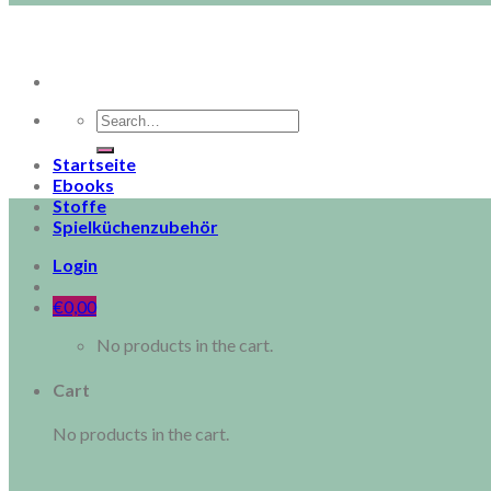
Search
for:
Startseite
Ebooks
Stoffe
Spielküchenzubehör
Login
€
0,00
No products in the cart.
Cart
No products in the cart.