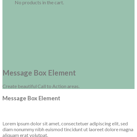
No products in the cart.
Message Box Element
Create beautiful Call to Action areas.
Message Box Element
Lorem ipsum dolor sit amet, consectetuer adipiscing elit, sed
diam nonummy nibh euismod tincidunt ut laoreet dolore magna
aliquam erat volutpat.