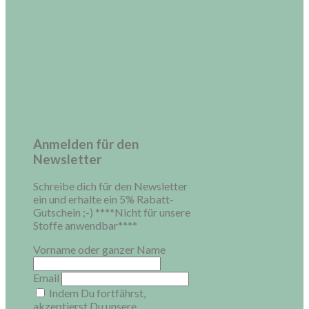
Anmelden für den
Newsletter
Schreibe dich für den Newsletter
ein und erhalte ein 5% Rabatt-
Gutschein ;-) ****Nicht für unsere
Stoffe anwendbar****
Vorname oder ganzer Name
Email
Indem Du fortfährst,
akzeptierst Du unsere