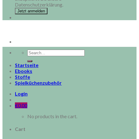
Datenschutzerklärung.
Search
for:
Startseite
Ebooks
Stoffe
Spielküchenzubehör
Login
€
0,00
No products in the cart.
Cart