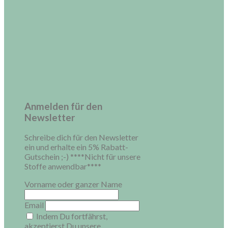
Anmelden für den
Newsletter
Schreibe dich für den Newsletter
ein und erhalte ein 5% Rabatt-
Gutschein ;-) ****Nicht für unsere
Stoffe anwendbar****
Vorname oder ganzer Name
Email
Indem Du fortfährst,
akzeptierst Du unsere