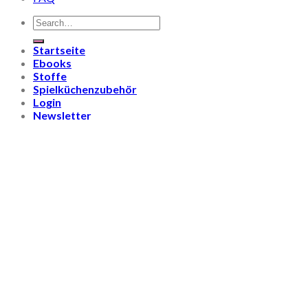
Search
for:
Startseite
Ebooks
Stoffe
Spielküchenzubehör
Login
Newsletter
€
0,00
Cart
No products in the cart.
Login
Username or email address
*
Password
*
Remember me
Log in