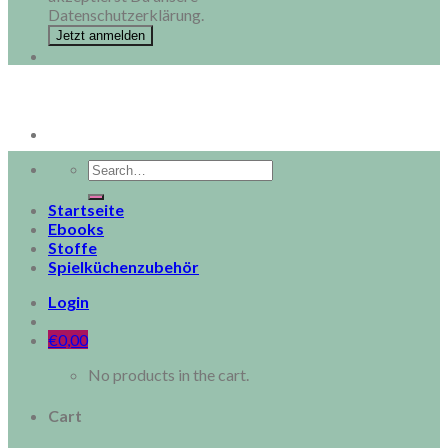
Datenschutzerklärung.
Search
for:
Startseite
Ebooks
Stoffe
Spielküchenzubehör
Login
€
0,00
No products in the cart.
Cart