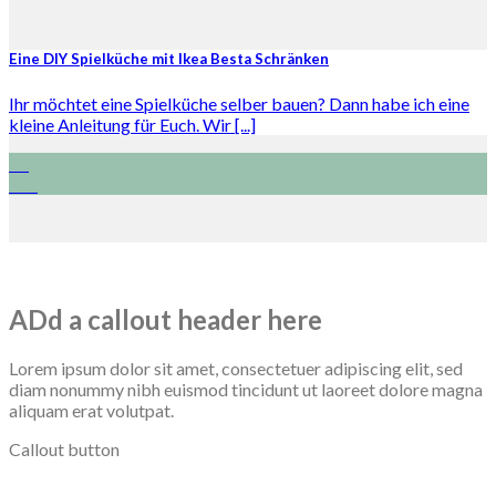
Eine DIY Spielküche mit Ikea Besta Schränken
Ihr möchtet eine Spielküche selber bauen? Dann habe ich eine
kleine Anleitung für Euch. Wir [...]
06
Jan.
ADd a callout header here
Lorem ipsum dolor sit amet, consectetuer adipiscing elit, sed
diam nonummy nibh euismod tincidunt ut laoreet dolore magna
aliquam erat volutpat.
Callout button